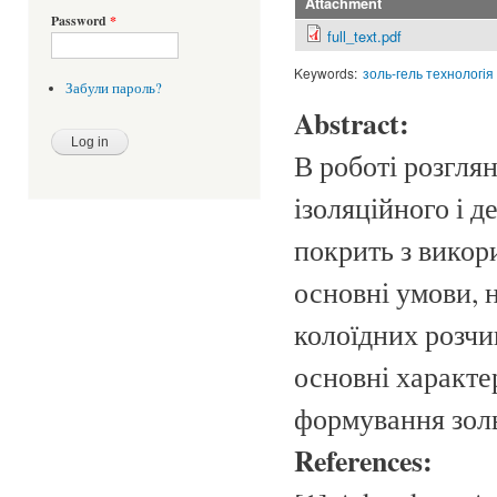
Attachment
Password
*
full_text.pdf
Keywords:
золь-гель технологія
Забули пароль?
Abstract:
В роботі розгля
ізоляційного і 
покрить з викор
основні умови, 
колоїдних розчи
основні характе
формування золь
References: