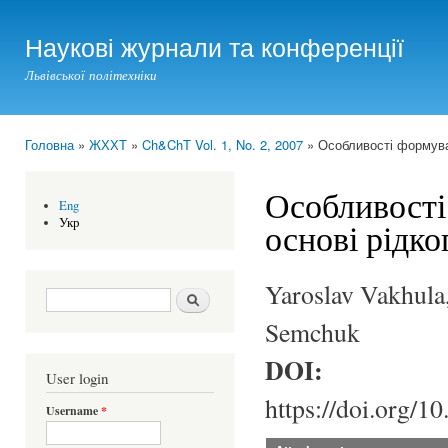
Ski
mai
Наукові журнали та конференції
con
Львівської політехніки
Головна
»
ЖХХТ
»
Ch&ChT Vol. 1, No. 2, 2007
» Особливості формуван
You are here
Особливості
Eng
Укр
основі рідко
Yaroslav Vakhula
Search form
Шукати
Semchuk
DOI:
User login
https://doi.org/1
Username
*