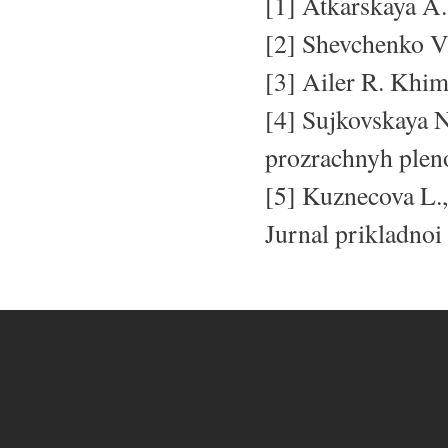
[1] Atkarskaya A.:
[2] Shevchenko V.
[3] Ailer R. Khi
[4] Sujkovskaya 
prozrachnyh plen
[5] Kuznecova L.,
Jurnal prikladnoi