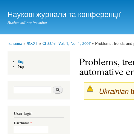
Ski
mai
Наукові журнали та конференції
con
Львівської політехніки
Головна
»
ЖХХТ
»
Ch&ChT Vol. 1, No. 1, 2007
» Problems, trends and p
You are here
Problems, tre
Eng
Укр
automative en
Search form
Шукати
t
Ukrainian
User login
Username
*