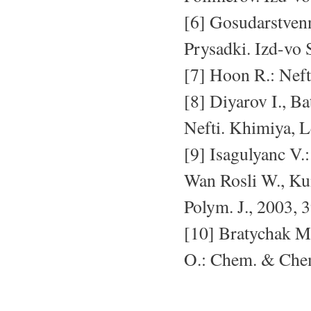
[6] Gosudarstvenn
Prysadki. Izd-vo
[7] Hoon R.: Nef
[8] Diyarov I., B
Nefti. Khimiya, 
[9] Isagulyanc V
Wan Rosli W., Ku
Polym. J., 2003, 3
[10] Bratychak M
O.: Chem. & Chem