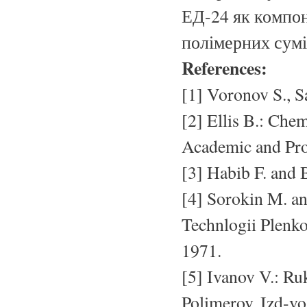
ЕД-24 як компон
полімерних сум
References:
[1] Voronov S., 
[2] Ellis B.: Che
Academic and Pro
[3] Habib F. and 
[4] Sorokin M. a
Technlogii Plenk
1971.
[5] Ivanov V.: R
Polimerov. Izd-vo