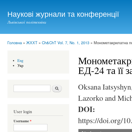
Ski
mai
Наукові журнали та конференції
con
Львівської політехніки
Головна
»
ЖХХТ
»
Ch&ChT Vol. 7, No. 1, 2013
» Монометакрилатна по
You are here
Монометакри
Eng
Укр
ЕД-24 та її 
Oksana Iatsyshyn
Search form
Шукати
Lazorko and Mich
DOI:
User login
https://doi.org/1
Username
*