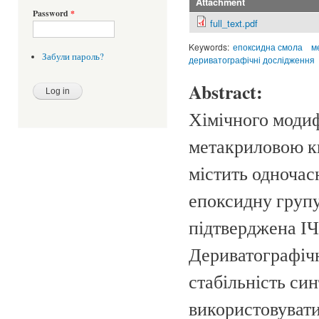
Attachment
Password
*
full_text.pdf
Keywords:
епоксидна смола
м
Забули пароль?
дериватографічні дослідження
Abstract:
Хімічного модиф
метакриловою к
містить одночас
епоксидну групу
підтверджена І
Дериватографіч
стабільність си
використовувати