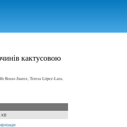
зчинів кактусовою
fo Rosas-Juarez, Teresa López-Lara,
6 KB
офілізація