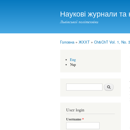
Наукові журнали та 
Львівської політехніки
Головна
»
ЖХХТ
»
Ch&ChT Vol. 1, No. 3
You are here
Eng
Укр
Search form
Шукати
User login
Username
*