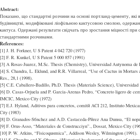
Abstract:
Показано, що стандартні розчини на основі портланд-цементу, які
будівництві, модифіковані ліофільною кактусовою смолою, одержан
кактуса. Одержані результати свідчать про зростання міцності при с
стандартними розчинами.
References:
[1] J. H. Forkner, U S Patent 4 042 720 (1977)
[2] F. R. Kunkel, U S Patent 5 000 857 (1991)
[3] A Rosas-Juarez, M.Sc. Thesis (Chemistry), Universidad Autуnoma de 
[4] S. Chandra, L. Eklund, and R.R. Villarreal, “Use of Cactus in Mortar
Res., 28,1 (1998).
[5] C.E. Caballero-Badillo, Ph.D. Thesis (Materials Science), Universid
[6] D. Casas-Orjuela and P. Garcia-Arenas Pedro, “Concreto ligero de ceme
IMCIC, Mexico City (1972)
[7] E.J. Hyland, Aditivos para concretos, comitй ACI 212, Instituto Mexic
City (1983)
[8] D. Granados-Sбnchez and A.D. Castaсeda-Pйrez Ana Dunнa, “El nopal”
[9] F. Orus-Asso, “Materiales de Construcciуn”., Dossat, Mexico City (19
[10] P. W. Atkins, “Fisicoquнmica”, Addison Wesley, Wilmington (1991).
[11] S. Chandra and Y. Ohama, “Historical background of the use of natur