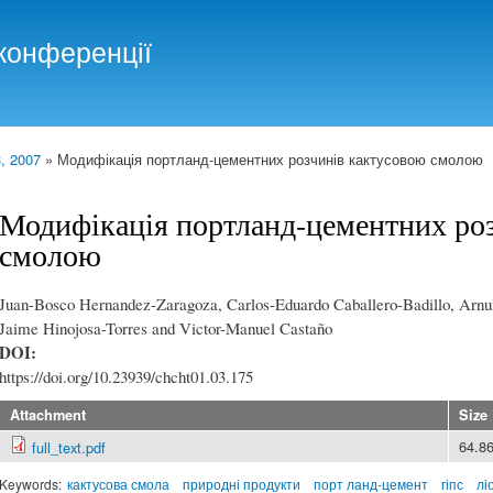
Skip to
main
конференції
content
, 2007
» Модифікація портланд-цементних розчинів кактусовою смолою
Модифікація портланд-цементних ро
смолою
Juan-Bosco Hernandez-Zaragoza, Carlos-Eduardo Caballero-Badillo, Arnul
Jaime Hinojosa-Torres and Victor-Manuel Castaño
DOI:
https://doi.org/10.23939/chcht01.03.175
Attachment
Size
64.8
full_text.pdf
Keywords:
кактусова смола
природні продукти
порт ланд-цемент
гіпс
лі