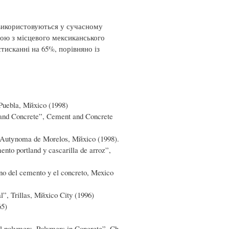
 використовуються у сучасному
ою з місцевого мексиканського
тисканні на 65%, порівняно із
Puebla, Mйxico (1998)
s and Concrete”, Cement and Concrete
ad Autуnoma de Morelos, Mйxico (1998).
nto portland y cascarilla de arroz”,
ano del cemento y el concreto, Mexico
, Trillas, Mйxico City (1996)
65)
al polymers. Polymers in Concrete”, Ch.