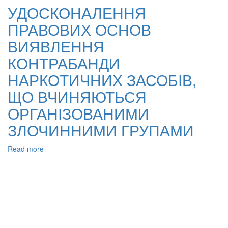
ВИЯВЛЕННЯ
УДОСКОНАЛЕННЯ
ГРУП
ПРАВОВИХ ОСНОВ
НЕГАТИВНОГО
СПРЯМУВАННЯ
ВИЯВЛЕННЯ
ТА
ЇХ
КОНТРАБАНДИ
ЛІДЕРІВ
НАРКОТИЧНИХ ЗАСОБІВ,
У
КРИМІНАЛЬНО-
ЩО ВЧИНЯЮТЬСЯ
ВИКОНАВЧИХ
УСТАНОВАХ
ОРГАНІЗОВАНИМИ
ЗЛОЧИННИМИ ГРУПАМИ
Read more
about
УДОСКОНАЛЕННЯ
ПРАВОВИХ
ОСНОВ
ВИЯВЛЕННЯ
КОНТРАБАНДИ
НАРКОТИЧНИХ
ЗАСОБІВ,