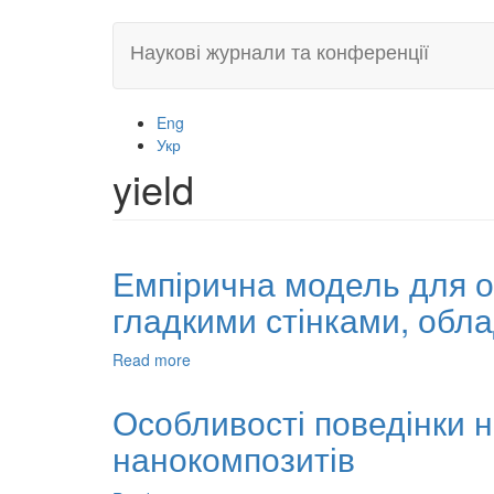
Skip
Наукові журнали та конференції
to
main
content
Eng
Укр
yield
Емпірична модель для опт
гладкими стінками, обл
Read more
about
Емпірична
модель
Особливості поведінки 
для
нанокомпозитів
оптимізації
екстракції
олії