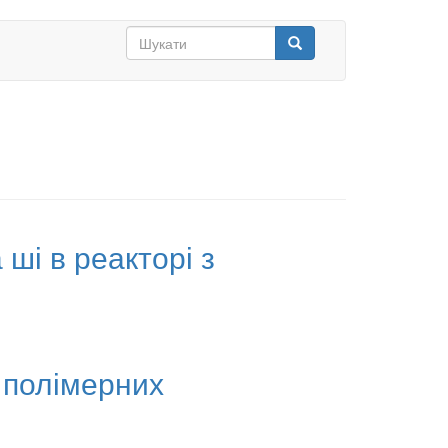
Search
form
Шукати
 ші в реакторі з
 полімерних