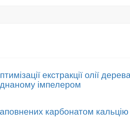
имізації екстракції олії дерева
аднаному імпелером
наповнених карбонатом кальцію