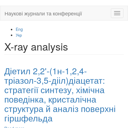
Skip
Наукові журнали та конференції
Toggl
to
naviga
main
content
Eng
Укр
X-ray analysis
Діетил 2,2'-(1н-1,2,4-
тріазол-3,5-дііл)діацетат:
стратегії синтезу, хімічна
поведінка, кристалічна
структура й аналіз поверхні
гіршфельда