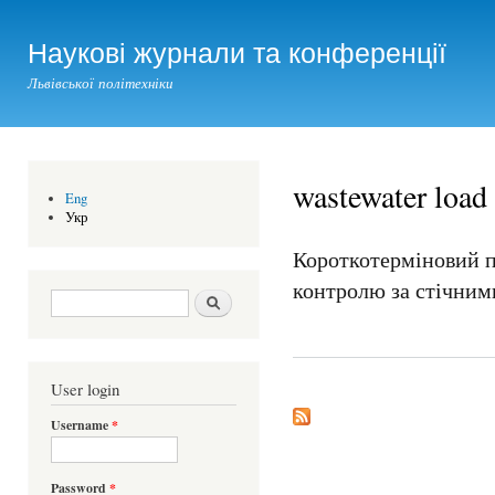
Ski
mai
Наукові журнали та конференції
con
Львівської політехніки
wastewater load
Eng
Укр
Короткотерміновий п
контролю за стічним
Search form
Шукати
User login
Username
*
Password
*