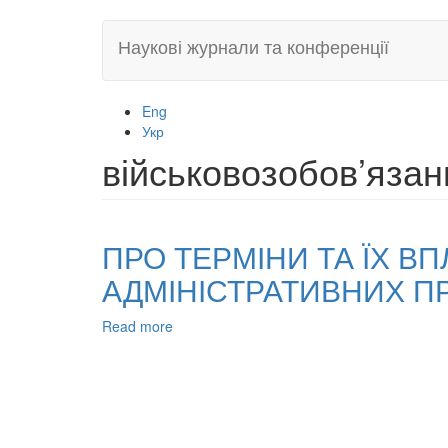
Skip
Наукові журнали та конференції
to
main
content
Eng
Укр
військовозобов’язан
ПРО ТЕРМІНИ ТА ЇХ В
АДМІНІСТРАТИВНИХ 
Read more
about
ПРО
ТЕРМІНИ
ТА
ЇХ
ВПЛИВ
НА