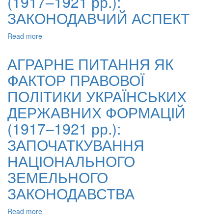
(1917–1921 рр.):
ЗАКОНОДАВЧИЙ АСПЕКТ
Read more
about
ТРУДОВІ
ВІДНОСИНИ
АГРАРНЕ ПИТАННЯ ЯК
У
ФАКТОР ПРАВОВОЇ
КОНТЕКСТІ
ПРАВОВОЇ
ПОЛІТИКИ УКРАЇНСЬКИХ
ПОЛІТИКИ
УКРАЇНСЬКИХ
ДЕРЖАВНИХ ФОРМАЦІЙ
НАЦІОНАЛЬНИХ
(1917–1921 рр.):
ДЕРЖАВНИХ
ФОРМАЦІЙ
ЗАПОЧАТКУВАННЯ
(1917–
1921
НАЦІОНАЛЬНОГО
рр.):
ЗЕМЕЛЬНОГО
ЗАКОНОДАВЧИЙ
АСПЕКТ
ЗАКОНОДАВСТВА
Read more
about