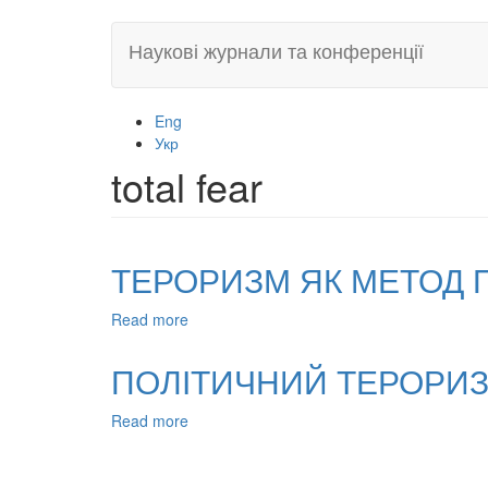
Skip
Наукові журнали та конференції
to
main
content
Eng
Укр
total fear
ТЕРОРИЗМ ЯК МЕТОД 
Read more
about
ТЕРОРИЗМ
ЯК
ПОЛІТИЧНИЙ ТЕРОРИЗ
МЕТОД
ПОЛІТИЧНОЇ
Read more
about
БОРОТЬБИ
ПОЛІТИЧНИЙ
(ПОЛІТИЧНИЙ
ТЕРОРИЗМ
ТЕРОРИЗМ)
ЯК