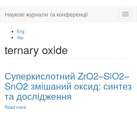
Skip
Наукові журнали та конференції
Toggl
to
naviga
main
content
Eng
Укр
ternary oxide
Суперкислотний ZrO2–SiO2–
SnO2 змішаний оксид: синтез
та дослідження
Read more
about
Суперкислотний
ZrO2–
SiO2–
SnO2