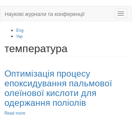
Skip
Наукові журнали та конференції
Toggl
to
naviga
main
content
Eng
Укр
температура
Оптимізація процесу
епоксидування пальмової
олеїнової кислоти для
одержання поліолів
Read more
about
Оптимізація
процесу
епоксидування