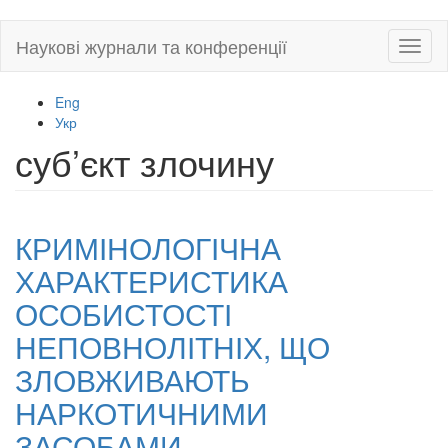
Skip
Наукові журнали та конференції
Toggl
to
naviga
main
content
Eng
Укр
суб’єкт злочину
КРИМІНОЛОГІЧНА
ХАРАКТЕРИСТИКА
ОСОБИСТОСТІ
НЕПОВНОЛІТНІХ, ЩО
ЗЛОВЖИВАЮТЬ
НАРКОТИЧНИМИ
ЗАСОБАМИ