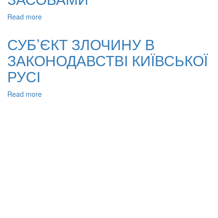
Read more
about
КРИМІНОЛОГІЧНА
ХАРАКТЕРИСТИКА
СУБ’ЄКТ ЗЛОЧИНУ В
ОСОБИСТОСТІ
ЗАКОНОДАВСТВІ КИЇВСЬКОЇ
НЕПОВНОЛІТНІХ,
ЩО
РУСІ
ЗЛОВЖИВАЮТЬ
НАРКОТИЧНИМИ
Read more
about
ЗАСОБАМИ
СУБ’ЄКТ
ЗЛОЧИНУ
В
ЗАКОНОДАВСТВІ
КИЇВСЬКОЇ
РУСІ