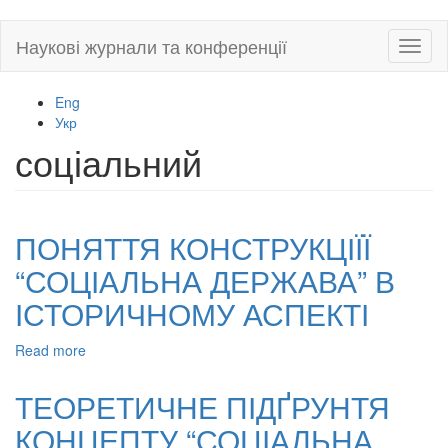
Skip
Наукові журнали та конференції
Toggl
to
naviga
main
content
Eng
Укр
соціальний
ПОНЯТТЯ КОНСТРУКЦІЇЇ
“СОЦІАЛЬНА ДЕРЖАВА” В
ІСТОРИЧНОМУ АСПЕКТІ
Read more
about
ПОНЯТТЯ
КОНСТРУКЦІЇЇ
ТЕОРЕТИЧНЕ ПІДҐРУНТЯ
“СОЦІАЛЬНА
КОНЦЕПТУ “СОЦІАЛЬНА
ДЕРЖАВА”