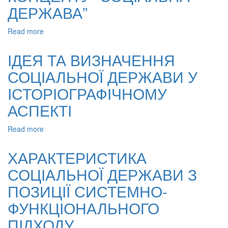
В
ДЕРЖАВА”
ІСТОРИЧНОМУ
АСПЕКТІ
Read more
about
ТЕОРЕТИЧНЕ
ПІДҐРУНТЯ
ІДЕЯ ТА ВИЗНАЧЕННЯ
КОНЦЕПТУ
СОЦІАЛЬНОЇ ДЕРЖАВИ У
“СОЦІАЛЬНА
ДЕРЖАВА”
ІСТОРІОГРАФІЧНОМУ
АСПЕКТІ
Read more
about
ІДЕЯ
ТА
ХАРАКТЕРИСТИКА
ВИЗНАЧЕННЯ
СОЦІАЛЬНОЇ ДЕРЖАВИ З
СОЦІАЛЬНОЇ
ДЕРЖАВИ
ПОЗИЦІЇ СИСТЕМНО-
У
ІСТОРІОГРАФІЧНОМУ
ФУНКЦІОНАЛЬНОГО
АСПЕКТІ
ПІДХОДУ