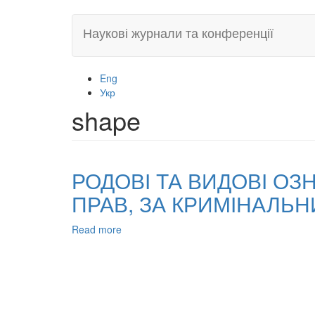
Skip
Наукові журнали та конференції
to
main
content
Eng
Укр
shape
РОДОВІ ТА ВИДОВІ ОЗ
ПРАВ, ЗА КРИМІНАЛЬ
Read more
about
РОДОВІ
ТА
ВИДОВІ
ОЗНАКИ
ПІДКУПУ,
У