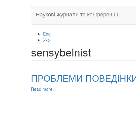
Skip
Наукові журнали та конференції
to
main
content
Eng
Укр
sensybelnist
ПРОБЛЕМИ ПОВЕДІНКИ
Read more
about
ПРОБЛЕМИ
ПОВЕДІНКИ
ЛЮДИНИ
У
НООСФЕРІ