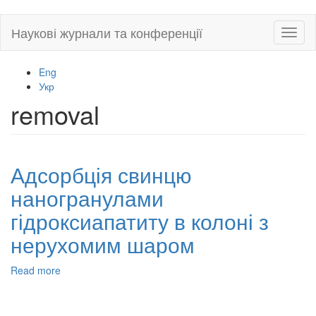
Skip
Наукові журнали та конференції
Toggl
to
naviga
main
content
Eng
Укр
removal
Адсорбція свинцю
наногранулами
гідроксиапатиту в колоні з
нерухомим шаром
Read more
about
Адсорбція
свинцю
наногранулами