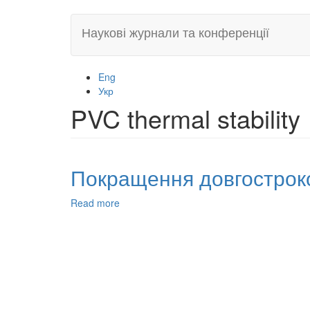
Skip
Наукові журнали та конференції
to
main
content
Eng
Укр
PVC thermal stability
Покращення довгостроко
Read more
about
Покращення
довгострокової
ефективності
полівінілхлориду
(ПВХ)