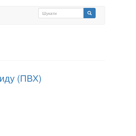
Search
form
Шукати
иду (ПВХ)