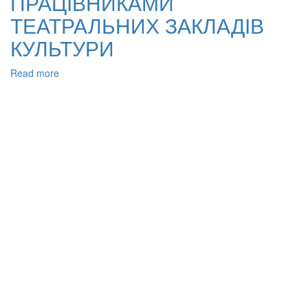
ПРАЦІВНИКАМИ
ТЕАТРАЛЬНИХ ЗАКЛАДІВ
КУЛЬТУРИ
Read more
about
ПУБЛІЧНО-
ПРАВОВІ
АСПЕКТИ
ЗАСТОСУВАННЯ
КОНТРАКТНОЇ
ФОРМИ
ТРУДОВОГО
ДОГОВОРУ
З
НАЙМАНИМИ
ПРАЦІВНИКАМИ
ТЕАТРАЛЬНИХ
ЗАКЛАДІВ
КУЛЬТУРИ