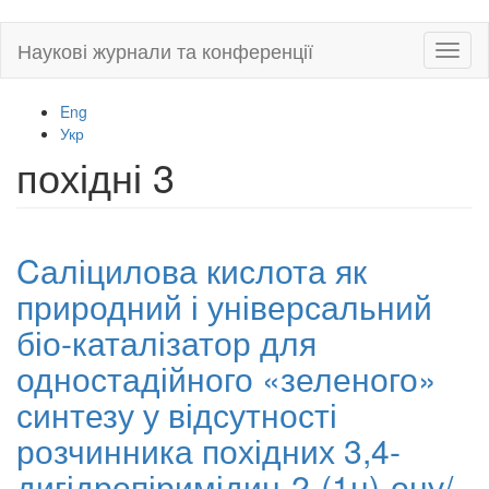
Skip
Наукові журнали та конференції
Toggl
to
naviga
main
content
Eng
Укр
похідні 3
Cаліцилова кислота як
природний і універсальний
біо-каталізатор для
одностадійного «зеленого»
синтезу у відсутності
розчинника похідних 3,4-
дигідропіримідин-2-(1н)-ону/