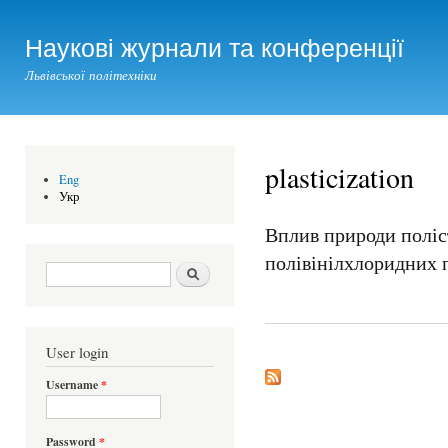
Ski
mai
Наукові журнали та конференції
con
Львівської політехніки
plasticization
Eng
Укр
Вплив природи поліс
полівінілхлоридних 
Search form
Шукати
User login
Username
*
Password
*