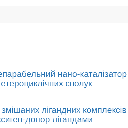
сепарабельний нано-каталізато
гетероциклічних сполук
 змішаних лігандних комплексів 
оксиген-донор лігандами