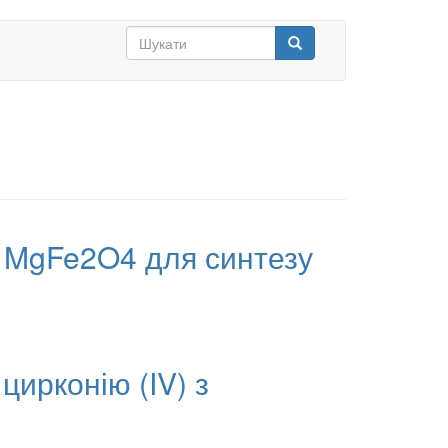
Search
form
Шукати
р MgFe2O4 для синтезу
цирконію (IV) з