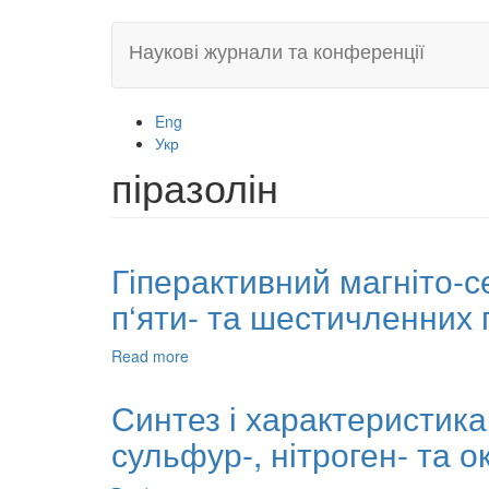
Skip
Наукові журнали та конференції
to
main
content
Eng
Укр
піразолін
Гіперактивний магніто-
п‘яти- та шестичленних 
Read more
about
Гіперактивний
магніто-
Синтез і характеристика
сепарабельний
сульфур-, нітроген- та 
нано-
каталізатор
MgFe2O4