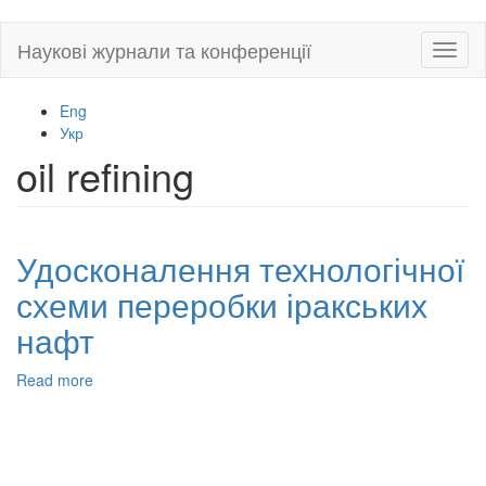
Skip
Наукові журнали та конференції
Toggl
to
naviga
main
content
Eng
Укр
oil refining
Удосконалення технологічної
схеми переробки іракських
нафт
Read more
about
Удосконалення
технологічної
схеми
переробки