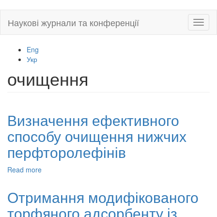
Skip
Наукові журнали та конференції
Toggl
to
naviga
main
content
Eng
Укр
очищення
Визначення ефективного
способу очищення нижчих
перфторолефінів
Read more
about
Визначення
ефективного
Отримання модифікованого
способу
торфяного адсорбенту із
очищення