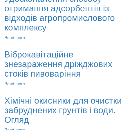
отримання адсорбентів із
антипірену
–
відходів агропромислового
поліфенілфосфонату,
що
комплексу
містить
4,4'-
Read more
about
дигідроксибензофенон
Удосконалення
способу
Віброкавітаційне
отримання
знезараження дріжджових
адсорбентів
із
стоків пивоваріння
відходів
агропромислового
Read more
about
комплексу
Віброкавітаційне
знезараження
Хімічні окисники для очистки
дріжджових
забруднених грунтів і води.
стоків
пивоваріння
Огляд
Read more
about