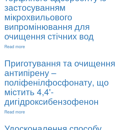
нижчих
застосуванням
перфторолефінів
мікрохвильового
випромінювання для
очищення стічних вод
Read more
about
Отримання
модифікованого
Приготування та очищення
торфяного
антипірену –
адсорбенту
із
поліфенілфосфонату, що
застосуванням
мікрохвильового
містить 4,4'-
випромінювання
дигідроксибензофенон
для
очищення
стічних
Read more
about
вод
Приготування
та
Удосконалення способу
очищення