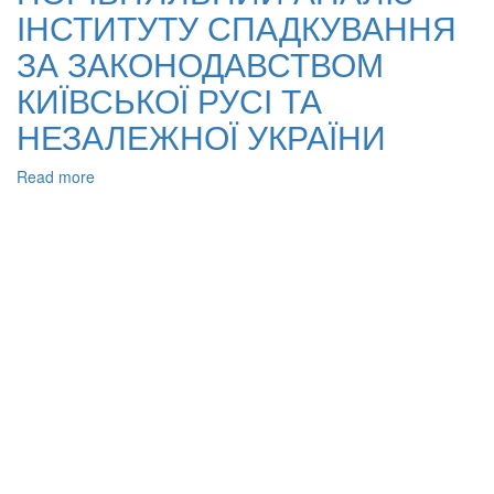
ІНСТИТУТУ СПАДКУВАННЯ
НОТАРІАЛЬНОМУ
ПРОЦЕСІ
ЗА ЗАКОНОДАВСТВОМ
УКРАЇНИ
КИЇВСЬКОЇ РУСІ ТА
НЕЗАЛЕЖНОЇ УКРАЇНИ
Read more
about
ПОРІВНЯЛЬНИЙ
АНАЛІЗ
ІНСТИТУТУ
СПАДКУВАННЯ
ЗА
ЗАКОНОДАВСТВОМ
КИЇВСЬКОЇ
РУСІ
ТА
НЕЗАЛЕЖНОЇ
УКРАЇНИ