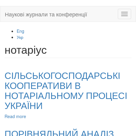
Skip
Наукові журнали та конференції
Toggl
to
naviga
main
content
Eng
Укр
нотаріус
СІЛЬСЬКОГОСПОДАРСЬКІ
КООПЕРАТИВИ В
НОТАРІАЛЬНОМУ ПРОЦЕСІ
УКРАЇНИ
Read more
about
СІЛЬСЬКОГОСПОДАРСЬКІ
КООПЕРАТИВИ
ПОРІВНЯЛЬНИЙ АНАЛІЗ
В