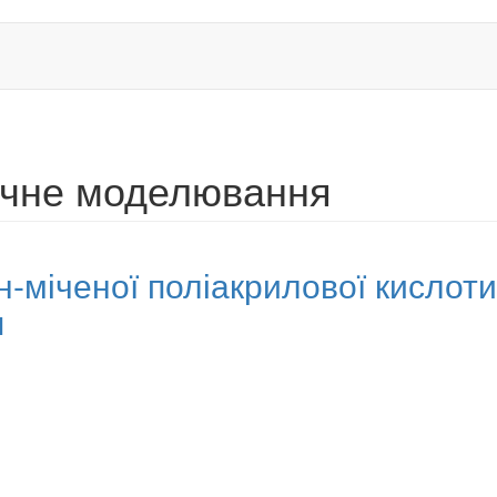
ічне моделювання
н-міченої поліакрилової кислот
я