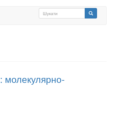
Search
form
Шукати
и: молекулярно-