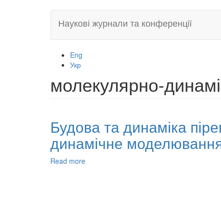
Skip
Наукові журнали та конференції
to
main
content
Eng
Укр
молекулярно-динам
Будова та динаміка піре
динамічне моделюванн
Read more
about
Будова
та
динаміка
пірен-
міченої
поліакрилової