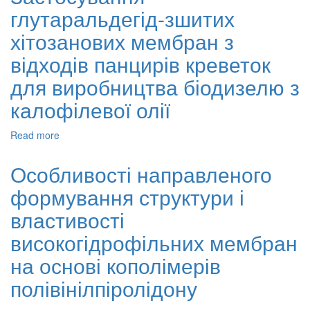
текстильних
глутаральдегід-зшитих
морфологічна
барвників
характеристика
хітозанових мембран з
мембранно-
очищених
відходів панцирів креветок
гумінових
для виробництва біодизелю з
кислот,
екстрагованих
калофілевої олії
з
лігніту
Read more
about
Застосування
глутаральдегід-
Особливості направленого
зшитих
формування структури і
хітозанових
мембран
властивості
з
відходів
високогідрофільних мембран
панцирів
на основі кополімерів
креветок
для
полівінілпіролідону
виробництва
біодизелю