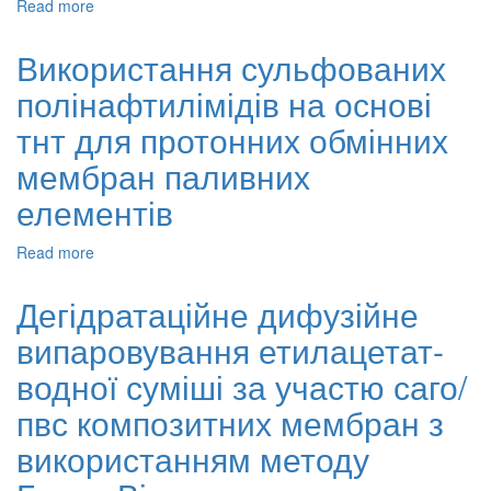
Read more
about
з
Особливості
калофілевої
направленого
олії
Використання сульфованих
формування
полінафтилімідів на основі
структури
і
тнт для протонних обмінних
властивості
високогідрофільних
мембран паливних
мембран
елементів
на
основі
кополімерів
Read more
about
полівінілпіролідону
Використання
сульфованих
Дегідратаційне дифузійне
полінафтилімідів
випаровування етилацетат-
на
основі
водної суміші за участю саго/
тнт
для
пвс композитних мембран з
протонних
використанням методу
обмінних
мембран