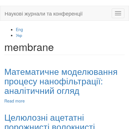
Skip
Наукові журнали та конференції
Toggl
to
naviga
main
content
Eng
Укр
membrane
Математичне моделювання
процесу нанофільтрації:
аналітичний огляд
Read more
about
Математичне
моделювання
Целюлозні ацетатні
процесу
порожнисті волокнисті
нанофільтрації: