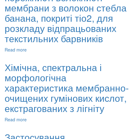
аналітичний
мембрани з волокон стебла
огляд
банана, покриті тіо2, для
розкладу відпрацьованих
текстильних барвників
Read more
about
Целюлозні
ацетатні
Хімічна, спектральна і
порожнисті
морфологічна
волокнисті
мембрани
характеристика мембранно-
з
волокон
очищених гумінових кислот,
стебла
екстрагованих з лігніту
банана,
покриті
тіо2,
Read more
about
для
Хімічна,
розкладу
спектральна
Застосування
відпрацьованих
і