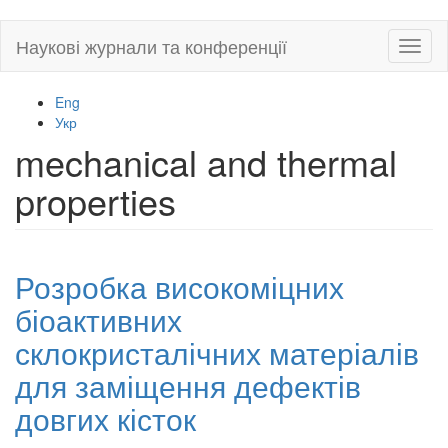
Skip
Наукові журнали та конференції
Toggl
to
naviga
main
content
Eng
Укр
mechanical and thermal
properties
Розробка високоміцних
біоактивних
склокристалічних матеріалів
для заміщення дефектів
довгих кісток