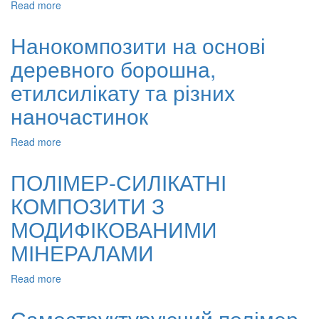
Read more
about
Розробка
високоміцних
Нанокомпозити на основі
біоактивних
деревного борошна,
склокристалічних
матеріалів
етилсилікату та різних
для
заміщення
наночастинок
дефектів
довгих
Read more
about
кісток
Нанокомпозити
на
ПОЛІМЕР-СИЛІКАТНІ
основі
КОМПОЗИТИ З
деревного
борошна,
МОДИФІКОВАНИМИ
етилсилікату
та
МІНЕРАЛАМИ
різних
наночастинок
Read more
about
ПОЛІМЕР-
СИЛІКАТНІ
Самоструктуруючий полімер