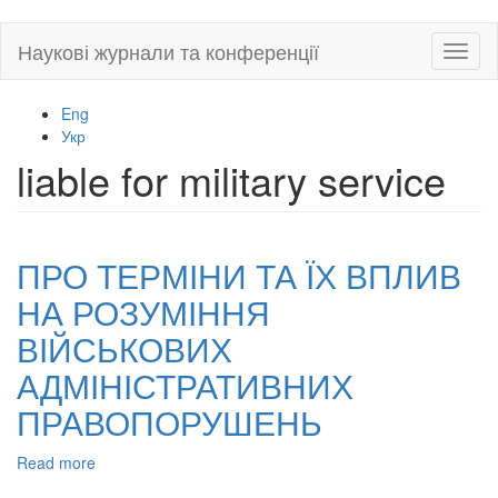
Skip
Наукові журнали та конференції
Toggl
to
naviga
main
content
Eng
Укр
liable for military service
ПРО ТЕРМІНИ ТА ЇХ ВПЛИВ
НА РОЗУМІННЯ
ВІЙСЬКОВИХ
АДМІНІСТРАТИВНИХ
ПРАВОПОРУШЕНЬ
Read more
about
ПРО