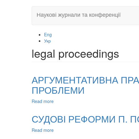
Skip
Наукові журнали та конференції
to
main
content
Eng
Укр
legal proceedings
АРГУМЕНТАТИВНА ПРА
ПРОБЛЕМИ
Read more
about
АРГУМЕНТАТИВНА
ПРАКТИКА
СУДОВІ РЕФОРМИ П. П
У
СУДОВОМУ
Read more
about
ПРОЦЕСІ:
СУДОВІ
ДО