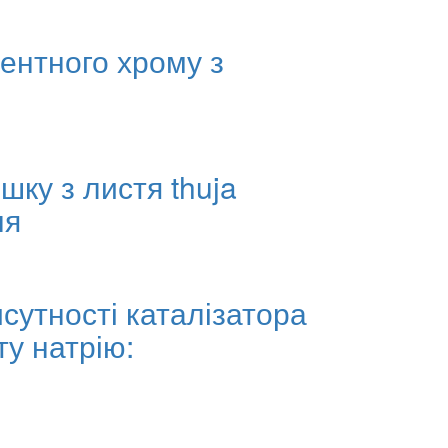
лентного хрому з
ку з листя thuja
ня
сутності каталізатора
ту натрію: