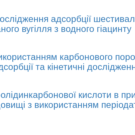
 дослідження адсорбції шестива
ого вугілля з водного гіацинту
икористанням карбонового порош
адсорбції та кінетичні досліджен
ролідинкарбонової кислоти в при
довищі з використанням періода