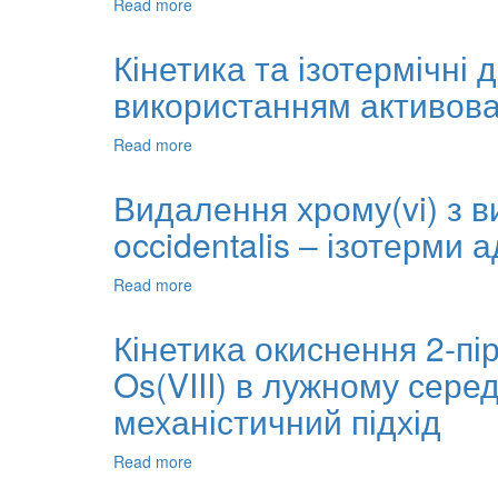
Read more
about
калій
Фазова
хлориду
рівновага
Кінетика та ізотермічні
нафтових
використанням активован
дисперсних
систем
з
Read more
about
позиції
Кінетика
термодинаміки
та
Видалення хрому(vi) з в
та
ізотермічні
кінетики
occidentalis – ізотерми 
дослідження
адсорбції
шестивалентного
Read more
about
хрому
Видалення
з
хрому(vi)
Кінетика окиснення 2-пі
використанням
з
активованого
Os(VIII) в лужному сере
використанням
вугілля
карбонового
механістичний підхід
з
порошку
водного
з
гіацинту
Read more
about
листя
Кінетика
thuja