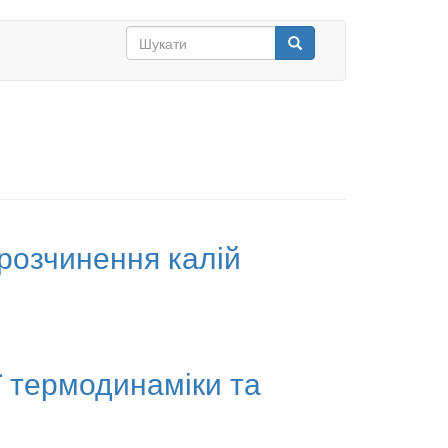
Search
form
Шукати
розчинення калій
ї термодинаміки та