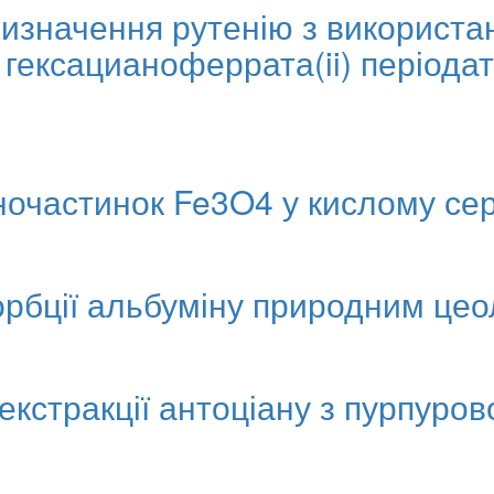
значення рутенію з використан
 гексацианоферрата(ii) періода
ночастинок Fe3O4 у кислому се
орбції альбуміну природним цео
екстракції антоціану з пурпуров