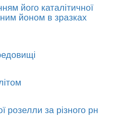
ням його каталітичної
тним йоном в зразках
редовищі
літом
ої розелли за різного рн