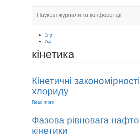
Skip
Наукові журнали та конференції
to
main
content
Eng
Укр
кінетика
Кінетичні закономірнос
хлориду
Read more
about
Кінетичні
закономірності
Фазова рівновага нафто
та
кінетики
математичне
моделювання
розчинення