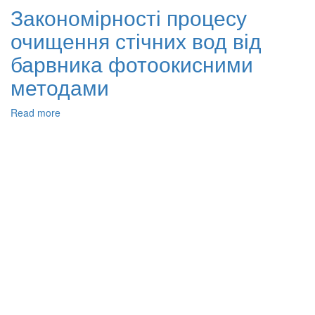
каталізатора
Закономірності процесу
Мо2В
очищення стічних вод від
в
реакції
барвника фотоокисними
епоксидування
α-
методами
етилалілетилакрилату
трет-
Read more
about
бутилгідропероксидом
Закономірності
процесу
очищення
стічних
вод
від
барвника
фотоокисними
методами