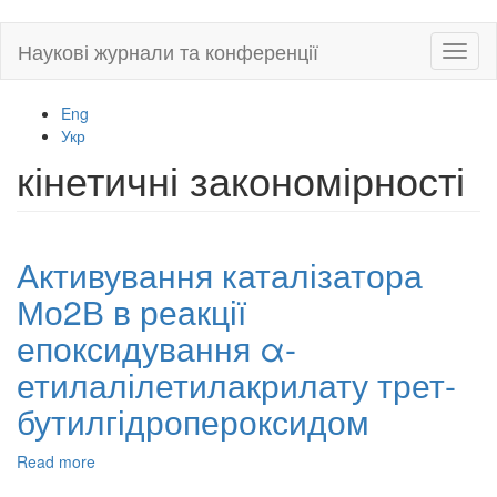
Skip
Наукові журнали та конференції
Toggl
to
naviga
main
content
Eng
Укр
кінетичні закономірності
Активування каталізатора
Мо2В в реакції
епоксидування α-
етилалілетилакрилату трет-
бутилгідропероксидом
Read more
about
Активування