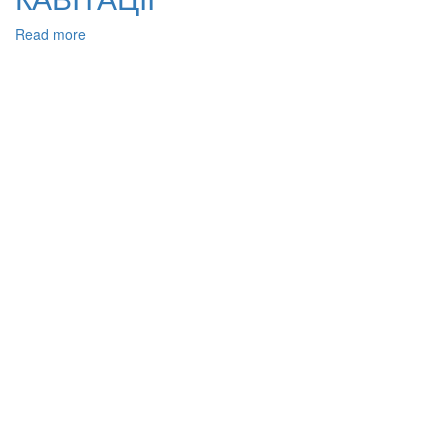
Read more
about
ЕФЕКТИВНІСТЬ
ОБРОБЛЕННЯ
СТІЧНОЇ
ВОДИ
ПІДПРИЄМСТВ
ХАРЧОВОЇ
ПРОМИСЛОВОСТІ
РІЗНИМИ
ТИПАМИ
ГЕНЕРАТОРІВ
КАВІТАЦІЇ