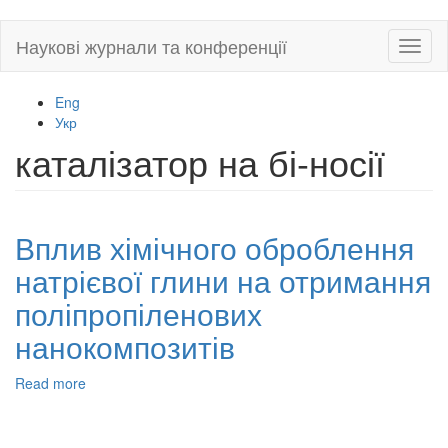
Skip
Наукові журнали та конференції
Toggl
to
naviga
main
content
Eng
Укр
каталізатор на бі-носії
Вплив хімічного оброблення
натрієвої глини на отримання
поліпропіленових
нанокомпозитів
Read more
about
Вплив
хімічного
оброблення