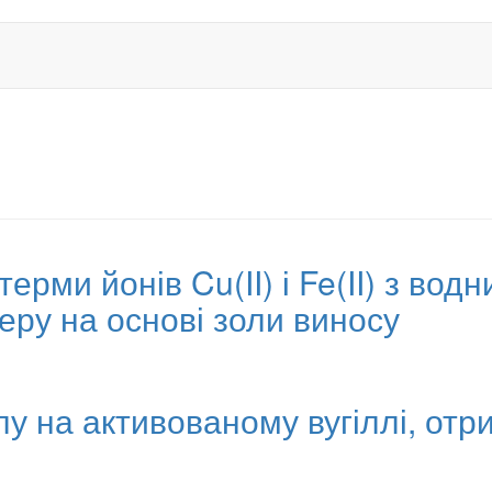
терми йонів Cu(II) і Fe(II) з водн
еру на основі золи виносу
у на активованому вугіллі, отр