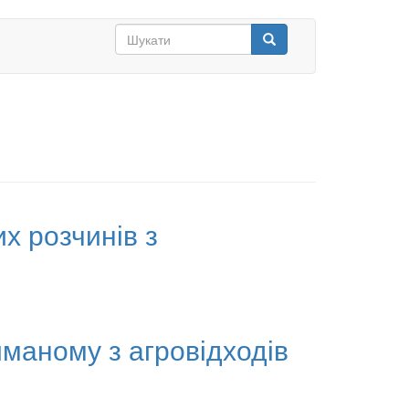
Search
form
Шукати
их розчинів з
иманому з агровідходів