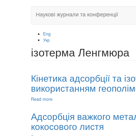
Skip
Наукові журнали та конференції
to
main
content
Eng
Укр
ізотерма Ленгмюра
Кінетика адсорбції та ізо
використанням геополім
Read more
about
Кінетика
адсорбції
Адсорбція важкого метал
та
кокосового листя
ізотерми
йонів
Cu(II)