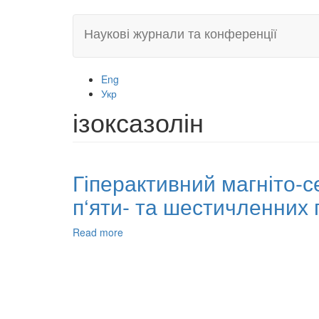
Skip
Наукові журнали та конференції
to
main
content
Eng
Укр
ізоксазолін
Гіперактивний магніто-
п‘яти- та шестичленних 
Read more
about
Гіперактивний
магніто-
сепарабельний
нано-
каталізатор
MgFe2O4