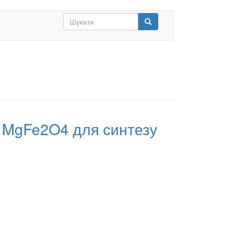
Search
form
Шукати
р MgFe2O4 для синтезу