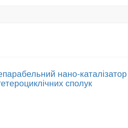
сепарабельний нано-каталізато
гетероциклічних сполук