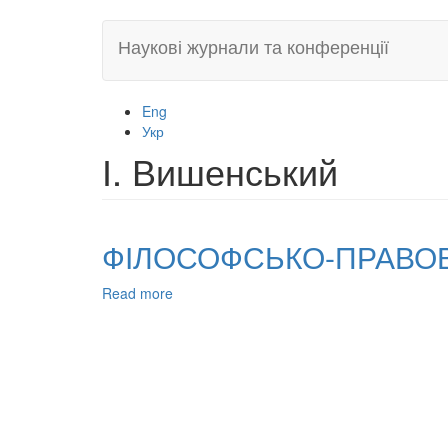
Skip
Наукові журнали та конференції
to
main
content
Eng
Укр
І. Вишенський
ФІЛОСОФСЬКО-ПРАВОВ
Read more
about
ФІЛОСОФСЬКО-
ПРАВОВІ
КОНЦЕПТИ
ПОЛЕМІСТІВ
ОСТРОЗЬКОЇ
АКАДЕМІЇ