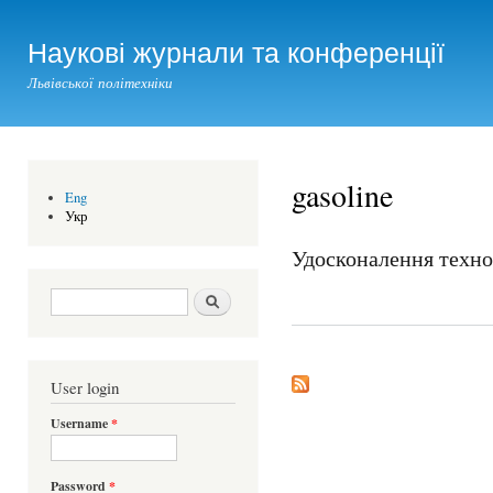
Ski
mai
Наукові журнали та конференції
con
Львівської політехніки
gasoline
Eng
Укр
Удосконалення техно
Search form
Шукати
User login
Username
*
Password
*