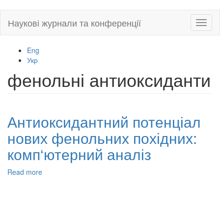
Skip
Наукові журнали та конференції
Toggl
to
naviga
main
content
Eng
Укр
фенольні антиоксиданти
Антиоксидантний потенціал
нових фенольних похідних:
комп‘ютерний аналіз
Read more
about
Антиоксидантний
потенціал
нових
фенольних