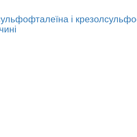
лсульфофталеїна і крезолсульфо
чині