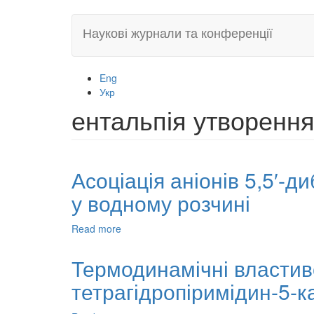
Skip
Наукові журнали та конференції
to
main
content
Eng
Укр
ентальпія утворенн
Асоціація аніонів 5,5′-
у водному розчині
Read more
about
Асоціація
аніонів
Термодинамічні властиво
5,5′-
тетрагідропіримідин-5-
дибромо-
о-
крезолсульфонфталеїну