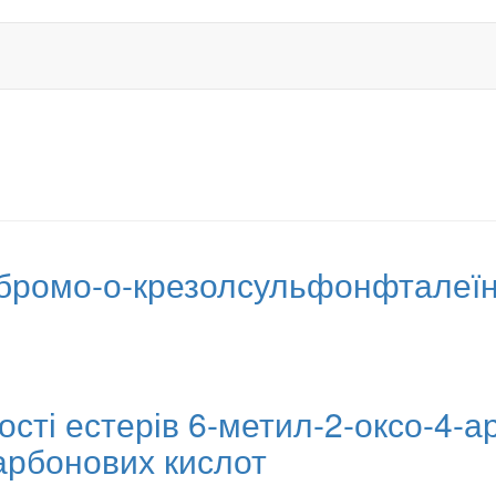
я
дибромо-о-крезолсульфонфталеїн
сті естерів 6-метил-2-оксо-4-ар
карбонових кислот