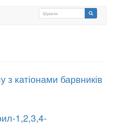
Search
form
Шукати
у з катіонами барвників
ил-1,2,3,4-