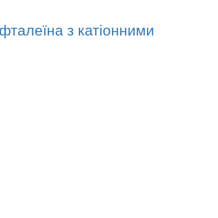
фталеїна з катіонними