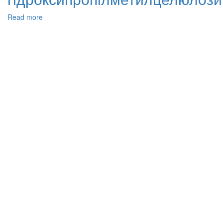
Read more
about
Дослідження
гібридної
модифікації
гуміновими
кислотами
екологічно
безпечних
біодеградабельних
плівок
на
основі
гідроксипропілметилцелюлози