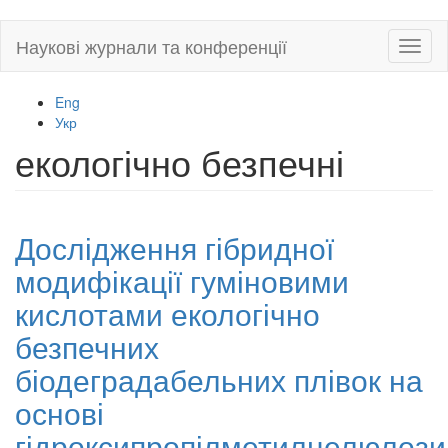
Skip
Наукові журнали та конференції
Toggl
to
naviga
main
content
Eng
Укр
екологічно безпечні
Дослідження гібридної
модифікації гуміновими
кислотами екологічно
безпечних
біодеградабельних плівок на
основі
гідроксипропілметилцелюлози