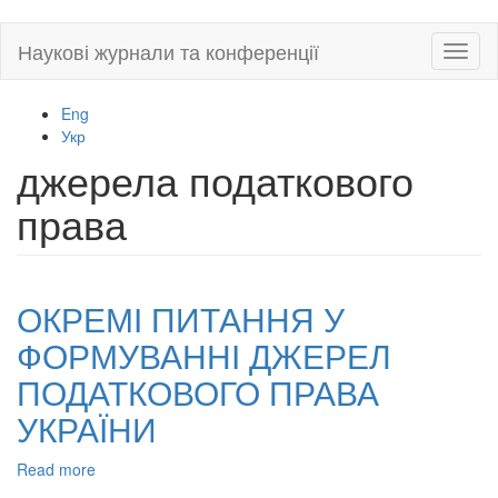
Skip
Наукові журнали та конференції
Toggl
to
naviga
main
content
Eng
Укр
джерела податкового
права
ОКРЕМІ ПИТАННЯ У
ФОРМУВАННІ ДЖЕРЕЛ
ПОДАТКОВОГО ПРАВА
УКРАЇНИ
Read more
about
ОКРЕМІ