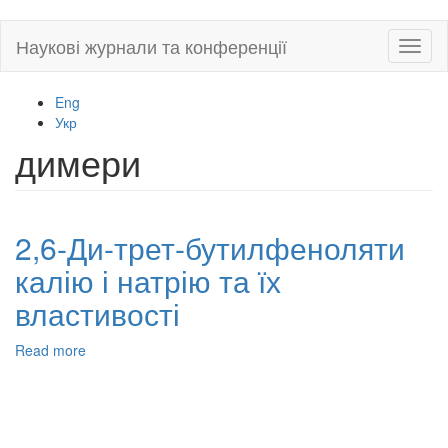
Skip
Наукові журнали та конференції
Toggl
to
naviga
main
content
Eng
Укр
димери
2,6-Ди-трет-бутилфеноляти
калію і натрію та їх
властивості
Read more
about
2,6-
Ди-
трет-
бутилфеноляти