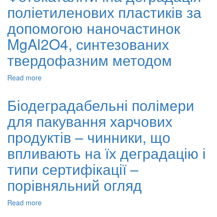
поліетиленових пластиків за
ґрунті
гнучких
допомогою наночастинок
пінополіуретанових
композитів
MgAl2O4, синтезованих
на
твердофазним методом
основі
пальмової
олії
Read more
about
Фотокаталітична
деградація
Біодеградабельні полімери
поліетиленових
для пакування харчових
пластиків
за
продуктів – чинники, що
допомогою
наночастинок
впливають на їх деградацію і
MgAl2O4,
типи сертифікації –
синтезованих
твердофазним
порівняльний огляд
методом
Read more
about
Біодеградабельні