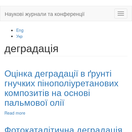
Skip
Наукові журнали та конференції
Toggl
to
naviga
main
content
Eng
Укр
деградація
Оцінка деградації в ґрунті
гнучких пінополіуретанових
композитів на основі
пальмової олії
Read more
about
Оцінка
деградації
Фотокаталітична деградація
в