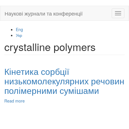
Skip
Наукові журнали та конференції
Toggl
to
naviga
main
content
Eng
Укр
crystalline polymers
Кінетика сорбції
низькомолекулярних речовин
полімерними сумішами
Read more
about
Кінетика
сорбції
низькомолекулярних
речовин