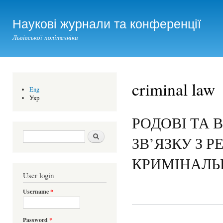
Ski
mai
Наукові журнали та конференції
con
Львівської політехніки
criminal law
Eng
Укр
РОДОВІ ТА 
Search form
Шукати
ЗВ’ЯЗКУ З 
КРИМІНАЛЬ
User login
Username
*
Password
*