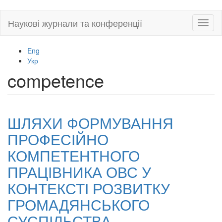
Skip
Наукові журнали та конференції
Toggl
to
naviga
main
content
Eng
Укр
competence
ШЛЯХИ ФОРМУВАННЯ
ПРОФЕСІЙНО
КОМПЕТЕНТНОГО
ПРАЦІВНИКА ОВС У
КОНТЕКСТІ РОЗВИТКУ
ГРОМАДЯНСЬКОГО
СУСПІЛЬСТВА