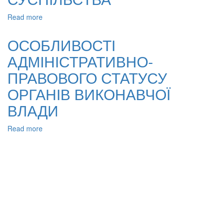
Read more
about
ШЛЯХИ
ФОРМУВАННЯ
ОСОБЛИВОСТІ
ПРОФЕСІЙНО
АДМІНІСТРАТИВНО-
КОМПЕТЕНТНОГО
ПРАЦІВНИКА
ПРАВОВОГО СТАТУСУ
ОВС
У
ОРГАНІВ ВИКОНАВЧОЇ
КОНТЕКСТІ
ВЛАДИ
РОЗВИТКУ
ГРОМАДЯНСЬКОГО
СУСПІЛЬСТВА
Read more
about
ОСОБЛИВОСТІ
АДМІНІСТРАТИВНО-
ПРАВОВОГО
СТАТУСУ
ОРГАНІВ
ВИКОНАВЧОЇ
ВЛАДИ