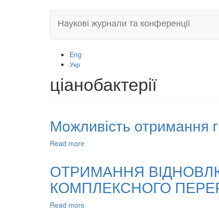
Skip
Наукові журнали та конференції
to
main
content
Eng
Укр
ціанобактерії
Можливість отримання гі
Read more
about
Можливість
отримання
ОТРИМАННЯ ВІДНОВЛЮ
гіалуронової
КОМПЛЕКСНОГО ПЕРЕР
кислоти
з
ціанобактерій
Read more
about
ОТРИМАННЯ