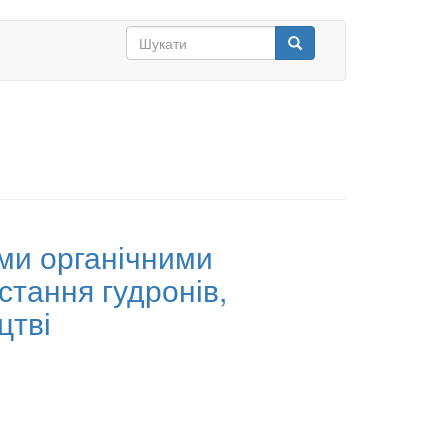
Search
form
Шукати
ми органічними
стання гудронів,
цтві