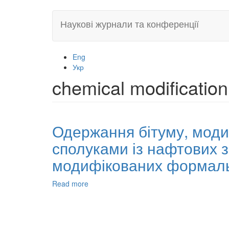
Skip
Наукові журнали та конференції
to
main
content
Eng
Укр
chemical modification
Одержання бітуму, мод
сполуками із нафтових з
модифікованих формальд
Read more
about
Одержання
бітуму,
модифікованого
низькомолекулярними