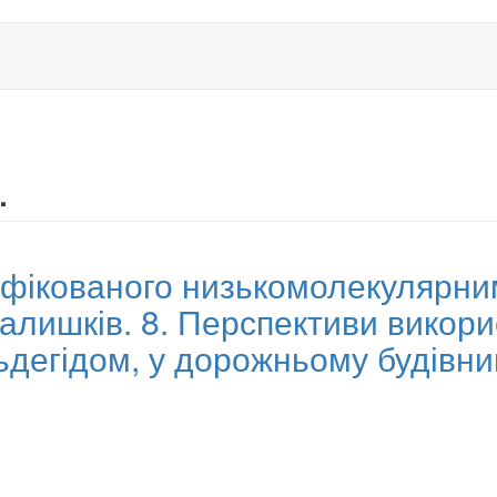
.
ифікованого низькомолекулярни
алишків. 8. Перспективи викори
егідом, у дорожньому будівни